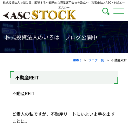
株式投資法人で儲ける、節税する～戦略的な資産運用会社を設立～
｜税理士法人ASC・(株)エー
エスシー
株式投資法人のいろは ブログ公開中
ブログ一覧
不動産REIT
HOME
不動産REIT
不動産REIT
ど素人の私ですが、不動産リートにいよいよ手を出す
ことに。