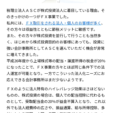
税理士法人ＡＳＣが株式投資法人に着目している理由。そ
のきっかけの一つがＦＸ事業でした。
私共には、
ＦＸ取引をされる法人・個人のお客様が多く
、
その方々は収益性とともに節税メリットに敏感です。
また、その方々が株式投資を並行して行うことも当然多
く、はじめから株式投資目的のお客様にあっても、投資に
強い会計事務所としてＡＳＣを選んでいただく機会が非常
に増えてきました。
平成26年度から上場株式等の配当・譲渡所得の税金が20％
になったことで、ＦＸ事業の方々とほぼ同じ条件下での法
人運営が可能となり。一方でこういった法人化ニーズにお
応えできる会計事務所はまだ少ないようです。
ＦＸのように法人特有のハイレバレッジ効果はさほどない
ものの、株式投資の場合は、個人での配当控除に代わるも
のとして、受取配当金の20％が益金不算入となり、 これ以
外でも法人経費枠の広さや、損益通算、給与所得控除、多